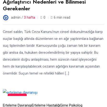
Ağırlaştırıcı Nedenleri ve Bilinmesi
Gerekenler
admin /
3 hafta
0
6 min read
Cinsel saldırı, Türk Ceza Kanunu’nun cinsel dokunulmazlığa karşı
suçlar başlığı altında düzenlenen ve en ağır yaptırımlara bağlanan
suç tiplerinden biridir. Kamuoyunda çoğu zaman tek bir kavram
gibi anılsa da, hukuken derecelendirilmiş bir yapıya sahiptir. Bu
derecelerin doğru anlaşılması, hem sürecin nasıl işleyeceğini
hem de karşılaşılabilecek cezanın ağırlığını kavramak açısından
önemlidir. Suçun temel ve nitelikli hâlleri […]
16
Tem
Erteleme Davranışı
Erteleme Hastalığı
Girne Psikolog