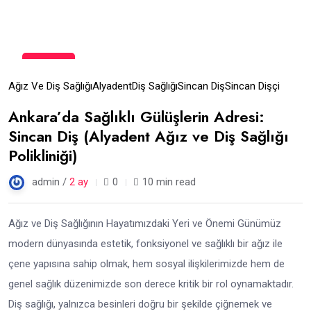
10
Haz
Ağız Ve Diş Sağlığı
Alyadent
Diş Sağlığı
Sincan Diş
Sincan Dişçi
Ankara’da Sağlıklı Gülüşlerin Adresi:
Sincan Diş (Alyadent Ağız ve Diş Sağlığı
Polikliniği)
admin /
2 ay
0
10 min read
Ağız ve Diş Sağlığının Hayatımızdaki Yeri ve Önemi Günümüz
modern dünyasında estetik, fonksiyonel ve sağlıklı bir ağız ile
çene yapısına sahip olmak, hem sosyal ilişkilerimizde hem de
genel sağlık düzenimizde son derece kritik bir rol oynamaktadır.
Diş sağlığı, yalnızca besinleri doğru bir şekilde çiğnemek ve