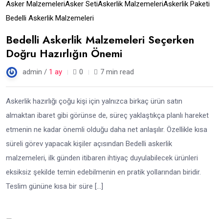
07
Asker Malzemeleri
Asker Seti
Askerlik Malzemeleri
Askerlik Paketi
Tem
Bedelli Askerlik Malzemeleri
Bedelli Askerlik Malzemeleri Seçerken
Doğru Hazırlığın Önemi
admin /
1 ay
0
7 min read
Askerlik hazırlığı çoğu kişi için yalnızca birkaç ürün satın
almaktan ibaret gibi görünse de, süreç yaklaştıkça planlı hareket
etmenin ne kadar önemli olduğu daha net anlaşılır. Özellikle kısa
süreli görev yapacak kişiler açısından Bedelli askerlik
malzemeleri, ilk günden itibaren ihtiyaç duyulabilecek ürünleri
eksiksiz şekilde temin edebilmenin en pratik yollarından biridir.
Teslim gününe kısa bir süre […]