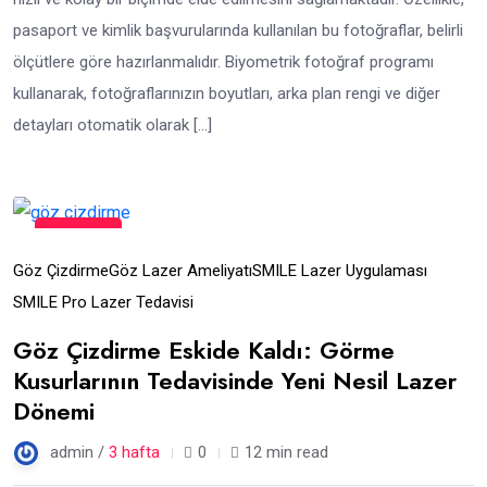
pasaport ve kimlik başvurularında kullanılan bu fotoğraflar, belirli
ölçütlere göre hazırlanmalıdır. Biyometrik fotoğraf programı
kullanarak, fotoğraflarınızın boyutları, arka plan rengi ve diğer
detayları otomatik olarak […]
18
Tem
Göz Çizdirme
Göz Lazer Ameliyatı
SMILE Lazer Uygulaması
SMILE Pro Lazer Tedavisi
Göz Çizdirme Eskide Kaldı: Görme
Kusurlarının Tedavisinde Yeni Nesil Lazer
Dönemi
admin /
3 hafta
0
12 min read