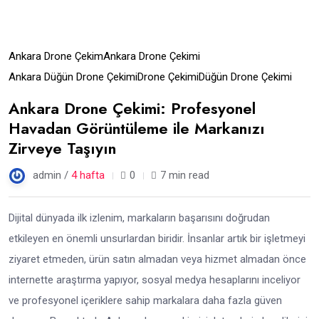
11
Ankara Drone Çekim
Ankara Drone Çekimi
Tem
Ankara Düğün Drone Çekimi
Drone Çekimi
Düğün Drone Çekimi
Ankara Drone Çekimi: Profesyonel
Havadan Görüntüleme ile Markanızı
Zirveye Taşıyın
admin /
4 hafta
0
7 min read
Dijital dünyada ilk izlenim, markaların başarısını doğrudan
etkileyen en önemli unsurlardan biridir. İnsanlar artık bir işletmeyi
ziyaret etmeden, ürün satın almadan veya hizmet almadan önce
internette araştırma yapıyor, sosyal medya hesaplarını inceliyor
ve profesyonel içeriklere sahip markalara daha fazla güven