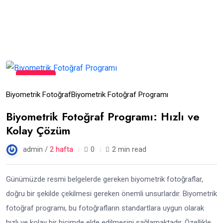
23
Tem
Biyometrik Fotoğraf
Biyometrik Fotoğraf Programı
Biyometrik Fotoğraf Programı: Hızlı ve
Kolay Çözüm
admin /
2 hafta
0
2 min read
Günümüzde resmi belgelerde gereken biyometrik fotoğraflar,
doğru bir şekilde çekilmesi gereken önemli unsurlardır. Biyometrik
fotoğraf programı, bu fotoğrafların standartlara uygun olarak
hızlı ve kolay bir biçimde elde edilmesini sağlamaktadır. Özellikle,