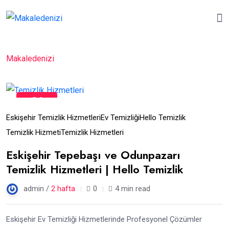
Makaledenizi
24
Tem
Eskişehir Temizlik Hizmetleri
Ev Temizliği
Hello Temizlik
Temizlik Hizmeti
Temizlik Hizmetleri
Eskişehir Tepebaşı ve Odunpazarı
Temizlik Hizmetleri | Hello Temizlik
admin /
2 hafta
0
4 min read
Eskişehir Ev Temizliği Hizmetlerinde Profesyonel Çözümler