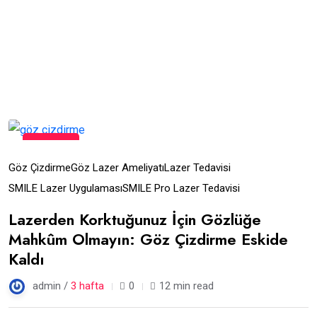
17
Tem
Göz Çizdirme
Göz Lazer Ameliyatı
Lazer Tedavisi
SMILE Lazer Uygulaması
SMILE Pro Lazer Tedavisi
Lazerden Korktuğunuz İçin Gözlüğe
Mahkûm Olmayın: Göz Çizdirme Eskide
Kaldı
admin /
3 hafta
0
12 min read