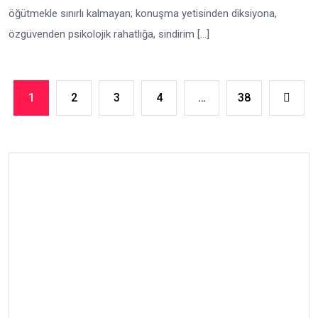
öğütmekle sınırlı kalmayan; konuşma yetisinden diksiyona,
özgüvenden psikolojik rahatlığa, sindirim […]
1
2
3
4
…
38