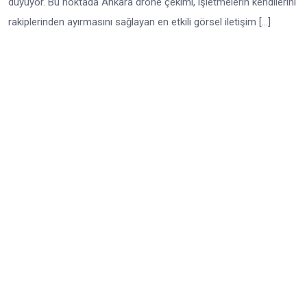
duyuyor. Bu noktada Ankara drone çekimi, işletmelerin kendilerini
rakiplerinden ayırmasını sağlayan en etkili görsel iletişim […]