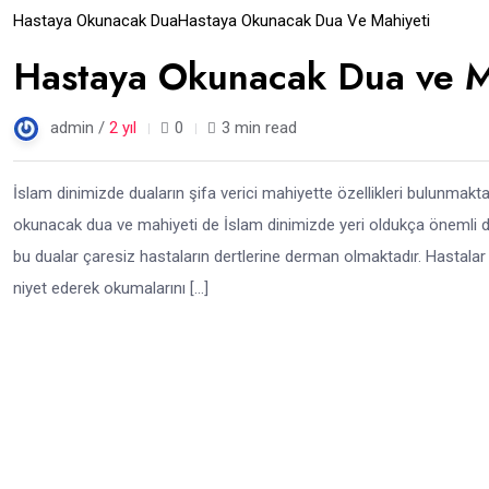
Ağu
Hastaya Okunacak Dua
Hastaya Okunacak Dua Ve Mahiyeti
Hastaya Okunacak Dua ve M
admin /
2 yıl
0
3 min read
İslam dinimizde duaların şifa verici mahiyette özellikleri bulunmakt
okunacak dua ve mahiyeti de İslam dinimizde yeri oldukça önemli du
bu dualar çaresiz hastaların dertlerine derman olmaktadır. Hastalar
niyet ederek okumalarını […]