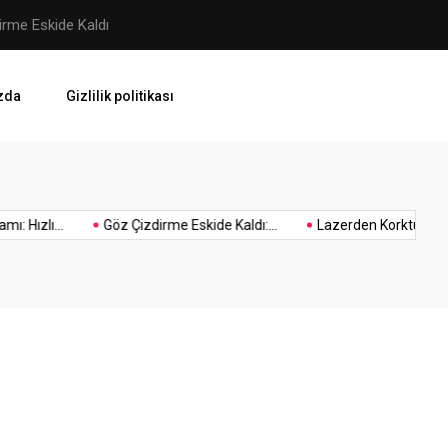
rme Eskide Kaldı
Cinsel Saldırı Suçu ve Cezası:
zda
Gizlilik politikası
Yüze
Yüze
Zeytinburnu
eksozom
zekat
zenci
ama
eksozom
Oto
 Hızlı...
Göz Çizdirme Eskide Kaldı:...
Lazerden Korktuğunuz 
yaptıranların
hesaplama
örgüsü
ü
tedavisi
Ekspertiz
yorumları