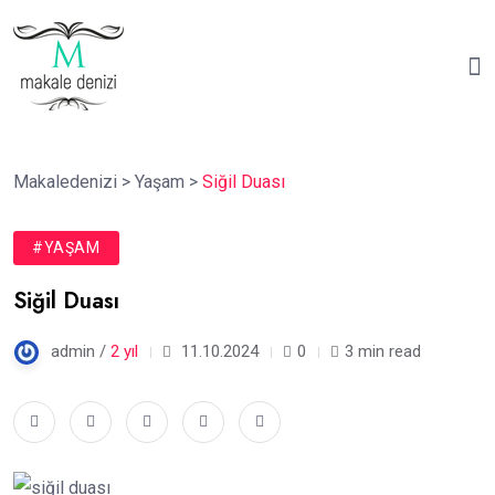
Makaledenizi
>
Yaşam
>
Siğil Duası
#YAŞAM
Siğil Duası
admin /
2 yıl
11.10.2024
0
3 min read