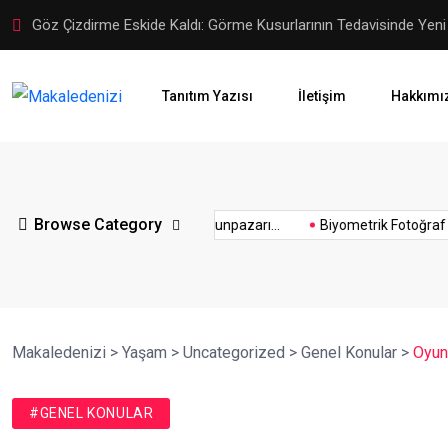
Lazerden Korktuğunuz İçin Gözlüğe Mahkûm Olmayın: Göz Çizdi
Tanıtım Yazısı
İletişim
Hakkımı
ı
Yurtdışı
yurtiçi
yüz
yüzde
yurtdışı
yüzde
Browse Category
vize
para
güzellik
hesapl
Eskişehir Tepebaşı ve Odunpazarı...
Biyometrik Fotoğraf Prog
turları
hesaplama
i
danışmanlık
transferi
cihazları
formül
Makaledenizi
>
Yaşam
>
Uncategorized
>
Genel Konular
>
Oyun 
#GENEL KONULAR