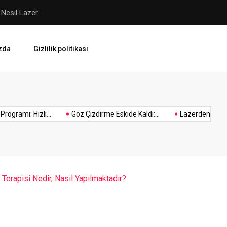
rme Eskide Kaldı
Cinsel Saldırı Suçu ve Cezası:
zda
Gizlilik politikası
Yüze
Yüze
Zeytinburnu
eksozom
zekat
zenci
ama
eksozom
Oto
ramı: Hızlı...
Göz Çizdirme Eskide Kaldı:...
Lazerden Korktuğu
yaptıranların
hesaplama
örgüsü
ü
tedavisi
Ekspertiz
yorumları
Terapisi Nedir, Nasıl Yapılmaktadır?